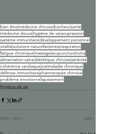
bien être
médecine chinoise
bonheur
santé
médecine douce
hygiène de vie
acupression
système immunitaire
développement personnel
vitalité
solutions naturelles
stress
respiration
fatigue chronique
massage
acupuncture
tuina
alimentation saine
diététique chinoise
sérénité
cohérence cardiaque
joie
maladie chronique
défense immunitaire
pharmacopée chinoise
problème émotionnel
apaisement
Hygiène de vie
Voir tout