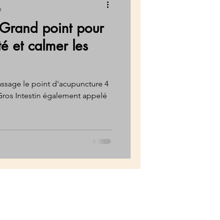
e
Grand point pour
é et calmer les
ssage le point d'acupuncture 4
Gros Intestin également appelé