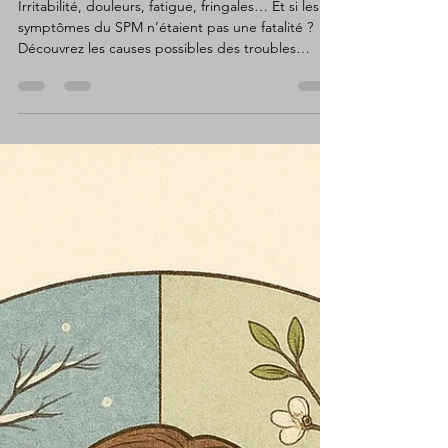
cycle
Irritabilité, douleurs, fatigue, fringales… Et si les
symptômes du SPM n’étaient pas une fatalité ?
Découvrez les causes possibles des troubles
prémenstruels et des pistes naturelles pour
retrouver l’équilibre