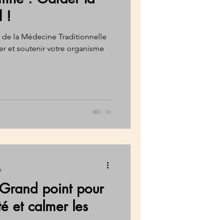
 !
s de la Médecine Traditionnelle
r et soutenir votre organisme
e
Grand point pour
é et calmer les