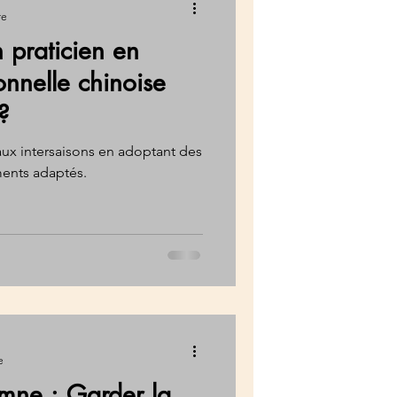
re
n praticien en
onnelle chinoise
?
ux intersaisons en adoptant des
ments adaptés.
e
omne : Garder la