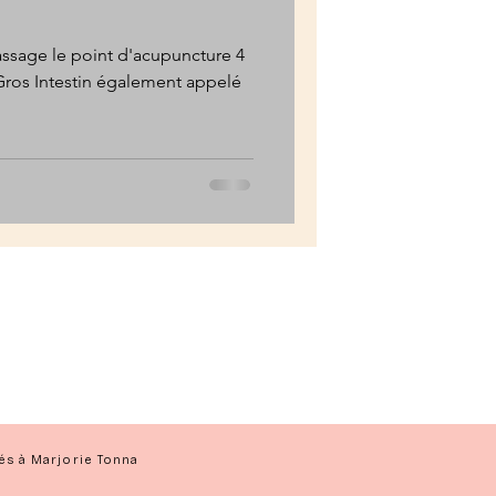
ssage le point d'acupuncture 4
Gros Intestin également appelé
és à Marjorie Tonna